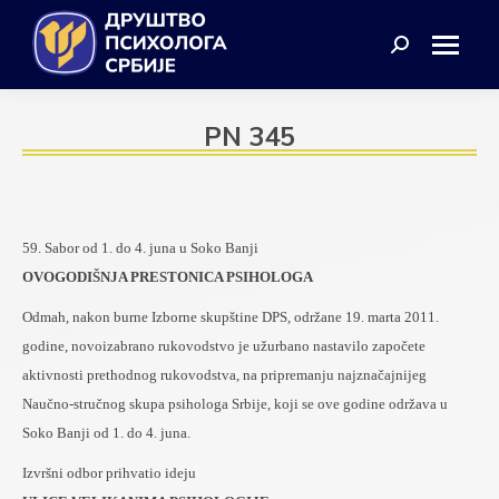
Search:
PN 345
59. Sabor od 1. do 4. juna u Soko Banji
OVOGODIŠNJA PRESTONICA PSIHOLOGA
Odmah, nakon burne Izborne skupštine DPS, održane 19. marta 2011.
godine, novoizabrano rukovodstvo je užurbano nastavilo započete
aktivnosti prethodnog rukovodstva, na pripremanju najznačajnijeg
Naučno-stručnog skupa psihologa Srbije, koji se ove godine održava u
Soko Banji od 1. do 4. juna.
Izvršni odbor prihvatio ideju