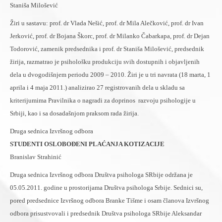
Staniša Milošević
Žiri u sastavu: prof. dr Vlada Nešić, prof. dr Mila Alečković, prof. dr Ivan
Jerković, prof. dr Bojana Škorc, prof. dr Milanko Čabarkapa, prof. dr Dejan
Todorović, zamenik predsednika i prof. dr Staniša Milošević, predsednik
žirija, razmatrao je psihološku produkciju svih dostupnih i objavljenih
dela u dvogodišnjem periodu 2009 – 2010. Žiri je u tri navrata (18 marta, 1
aprila i 4 maja 2011.) analizirao 27 registrovanih dela u skladu sa
kriterijumima Pravilnika o nagradi za doprinos razvoju psihologije u
Srbiji, kao i sa dosadašnjom praksom rada žirija.
Druga sednica Izvršnog odbora
STUDENTI OSLOBOĐENI PLAĆANJA KOTIZACIJE
Branislav Strahinić
Druga sednica Izvršnog odbora Društva psihologa SRbije održana je
05.05.2011. godine u prostorijama Društva psihologa Srbije. Sednici su,
pored predsednice Izvršnog odbora Branke Tišme i osam članova Izvršnog
odbora prisustvovali i predsednik Društva psihologa SRbije Aleksandar