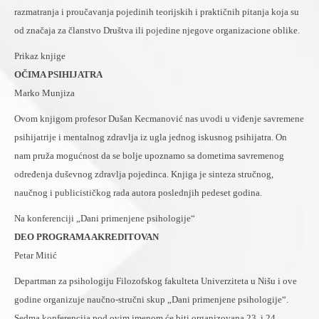
razmatranja i proučavanja pojedinih teorijskih i praktičnih pitanja koja su
od značaja za članstvo Društva ili pojedine njegove organizacione oblike.
Prikaz knjige
OČIMA PSIHIJATRA
Marko Munjiza
Ovom knjigom profesor Dušan Kecmanović nas uvodi u viđenje savremene
psihijatrije i mentalnog zdravlja iz ugla jednog iskusnog psihijatra. On
nam pruža mogućnost da se bolje upoznamo sa dometima savremenog
određenja duševnog zdravlja pojedinca. Knjiga je sinteza stručnog,
naučnog i publicističkog rada autora poslednjih pedeset godina.
Na konferenciji „Dani primenjene psihologije“
DEO PROGRAMA AKREDITOVAN
Petar Mitić
Departman za psihologiju Filozofskog fakulteta Univerziteta u Nišu i ove
godine organizuje naučno-stručni skup „Dani primenjene psihologije“.
Sedma konferencija pod ovim imenom će biti organizovana 23. i 24.