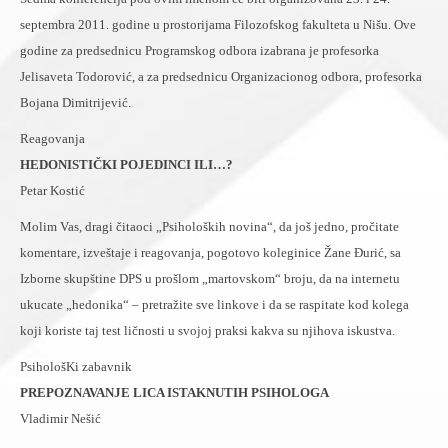
septembra 2011. godine u prostorijama Filozofskog fakulteta u Nišu. Ove
godine za predsednicu Programskog odbora izabrana je profesorka
Jelisaveta Todorović, a za predsednicu Organizacionog odbora, profesorka
Bojana Dimitrijević.
Reagovanja
HEDONISTIČKI POJEDINCI ILI…?
Petar Kostić
Molim Vas, dragi čitaoci „Psiholoških novina“, da još jedno, pročitate
komentare, izveštaje i reagovanja, pogotovo koleginice Žane Đurić, sa
Izborne skupštine DPS u prošlom „martovskom“ broju, da na internetu
ukucate „hedonika“ – pretražite sve linkove i da se raspitate kod kolega
koji koriste taj test ličnosti u svojoj praksi kakva su njihova iskustva.
PsihološKi zabavnik
PREPOZNAVANJE LICA ISTAKNUTIH PSIHOLOGA
Vladimir Nešić