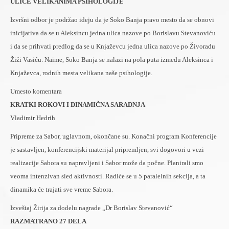
ULICE VELIKANIMA PSIHOLOGIJE
Izvršni odbor je podržao ideju da je Soko Banja pravo mesto da se obnovi
inicijativa da se u Aleksincu jedna ulica nazove po Borislavu Stevanoviću
i da se prihvati predlog da se u Knjaževcu jedna ulica nazove po Živoradu
Žiži Vasiću. Naime, Soko Banja se nalazi na pola puta između Aleksinca i
Knjaževca, rodnih mesta velikana naše psihologije.
Umesto komentara
KRATKI ROKOVI I DINAMIČNA SARADNJA
Vladimir Hedrih
Pripreme za Sabor, uglavnom, okončane su. Konačni program Konferencije
je sastavljen, konferencijski materijal pripremljen, svi dogovori u vezi
realizacije Sabora su napravljeni i Sabor može da počne. Planirali smo
veoma intenzivan sled aktivnosti. Radiće se u 5 paralelnih sekcija, a ta
dinamika će trajati sve vreme Sabora.
Izveštaj Žirija za dodelu nagrade „Dr Borislav Stevanović“
RAZMATRANO 27 DELA