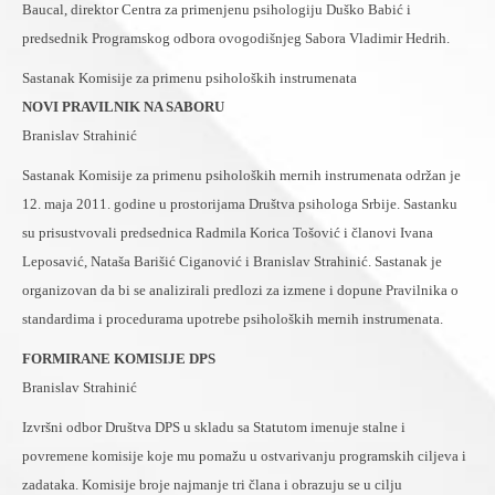
Baucal, direktor Centra za primenjenu psihologiju Duško Babić i
predsednik Programskog odbora ovogodišnjeg Sabora Vladimir Hedrih.
Sastanak Komisije za primenu psiholoških instrumenata
NOVI PRAVILNIK NA SABORU
Branislav Strahinić
Sastanak Komisije za primenu psiholoških mernih instrumenata održan je
12. maja 2011. godine u prostorijama Društva psihologa Srbije. Sastanku
su prisustvovali predsednica Radmila Korica Tošović i članovi Ivana
Leposavić, Nataša Barišić Ciganović i Branislav Strahinić. Sastanak je
organizovan da bi se analizirali predlozi za izmene i dopune Pravilnika o
standardima i procedurama upotrebe psiholoških mernih instrumenata.
FORMIRANE KOMISIJE DPS
Branislav Strahinić
Izvršni odbor Društva DPS u skladu sa Statutom imenuje stalne i
povremene komisije koje mu pomažu u ostvarivanju programskih ciljeva i
zadataka. Komisije broje najmanje tri člana i obrazuju se u cilju