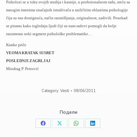
Psiholozi se u toku svojih studija i kasnije, u profesionalnom radu, sreću sa
mnogim imenima značajnih istraživača u različitim oblastima psihologije
čija su nas dostignuća, način razmišljanja, originalnost, zadivili. Ponekad
se pitamo kako izgledaju ljudi čiji su nam radovi pomogli da bolje
razumemo neki segment psihološke problematike…
Kratke priče
VEOMA KRATAK SUSRET
POSLEDNJI ZAGRLJAJ
Miodrag P. Petrović
Category:
Vesti
08/06/2011
Подели
Share
Share
Share
Share
on
on
on
on