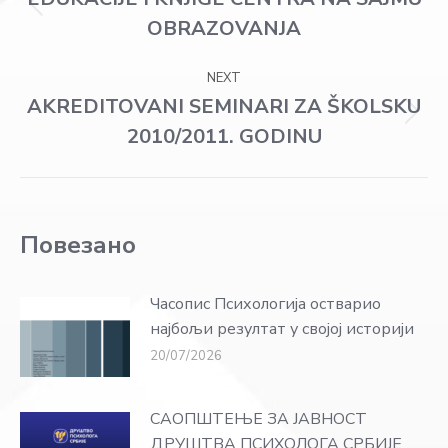
navigation
Previous
OBRAZOVANJA
post:
NEXT
AKREDITOVANI SEMINARI ZA ŠKOLSKU
Next
2010/2011. GODINU
post:
Повезано
Часопис Психологија остварио
најбољи резултат у својој историји
20/07/2026
САОПШТЕЊЕ ЗА ЈАВНОСТ
ДРУШТВА ПСИХОЛОГА СРБИЈЕ