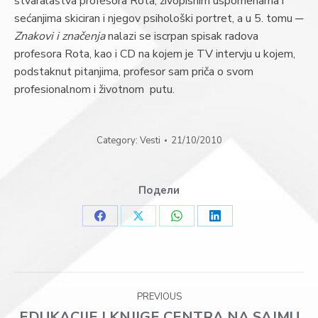
stvaralaštva profesora Rota, živopisnim uspomenama i
sećanjima skiciran i njegov psihološki portret, a u 5. tomu ─
Znakovi i značenja
nalazi se iscrpan spisak radova
profesora Rota, kao i CD na kojem je TV intervju u kojem,
podstaknut pitanjima, profesor sam priča o svom
profesionalnom i životnom putu.
Category:
Vesti
21/10/2010
Подели
Share
Share
Share
Share
on
on
on
on
Facebook
X
WhatsApp
LinkedIn
Post
PREVIOUS
EDUKACIJE I KNJIGE CENTRA NA SAJMU