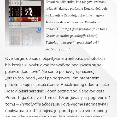
Zavod za udžbenike, kao njegov „izabrani
izdavač“ (knjige profesora Rota su doživele
78 izdanja u Zavodu), objavio je njegova
Izabrana dela
u 5 tomova:
Psihologija
ličnosti
(1. tom);
Opšta psihologija
(2.tom);
Osnovi socijalne psihologije
(3.tom);
Psihologija grupa
(4. tom);
Znakovi i
značenja
(5. tom).
Ove knjige, do sada objavljivane u nekoliko psiholoških
biblioteka, u okviru ovog izdavačkog poduhvata su se
pojavile „kao nove“. Ne samo po novoj, upriličenoj,
„prazničnoj odori“, već i po odgovarajućim propratnim
prilozima koje su pisali članovi Redakcionog odbora, inače
Rotovi bliski saradnici i dobri poznavaoci njegovog dela.
Pored toga što svaki tom sadrži odgovarajući pogovor, u 1.
tomu ─
Psihologija ličnosti
su i dva veoma informativna i
obuhvatna teksta u kojima je, pored prikaza sveukupnog