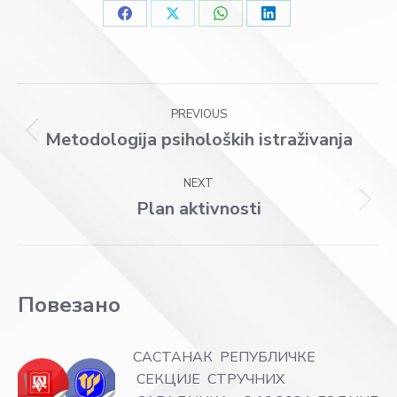
Share
Share
Share
Share
on
on
on
on
Facebook
X
WhatsApp
LinkedIn
Post
PREVIOUS
navigation
Metodologija psiholoških istraživanja
Previous
post:
NEXT
Plan aktivnosti
Next
post:
Повезано
САСТАНАК РЕПУБЛИЧКЕ
СЕКЦИЈЕ СТРУЧНИХ