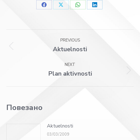
Share
Share
Share
Share
on
on
on
on
Facebook
X
WhatsApp
LinkedIn
Post
PREVIOUS
navigation
Aktuelnosti
Previous
post:
NEXT
Plan aktivnosti
Next
post:
Повезано
Aktuelnosti
03/03/2009