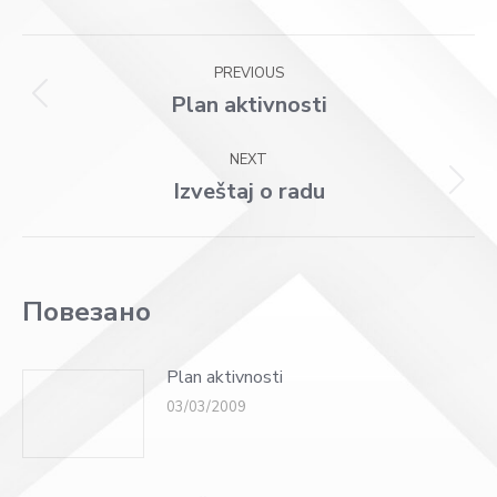
Facebook
X
WhatsApp
LinkedIn
Post
PREVIOUS
navigation
Plan aktivnosti
Previous
post:
NEXT
Izveštaj o radu
Next
post:
Повезано
Plan aktivnosti
03/03/2009