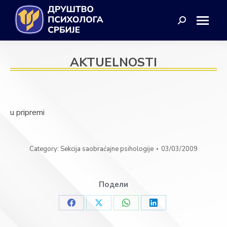
Search:
AKTUELNOSTI
u pripremi
Category:
Sekcija saobraćajne psihologije
03/03/2009
Подели
Share
Share
Share
Share
on
on
on
on