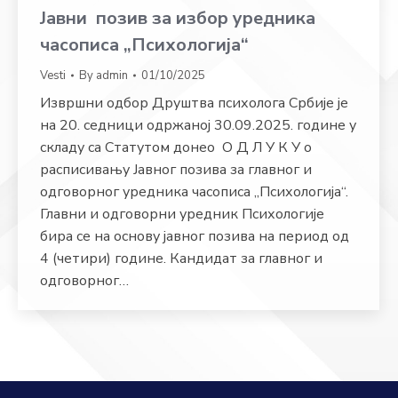
Јавни позив за избор уредника
часописа „Психологија“
Vesti
By
admin
01/10/2025
Извршни одбор Друштва психолога Србије је
на 20. седници одржаној 30.09.2025. године у
складу са Статутом донео О Д Л У К У о
расписивању Јавног позива за главног и
одговорног уредника часописа „Психологија“.
Главни и одговорни уредник Психологије
бира се на основу јавног позива на период од
4 (четири) године. Кандидат за главног и
одговорног…