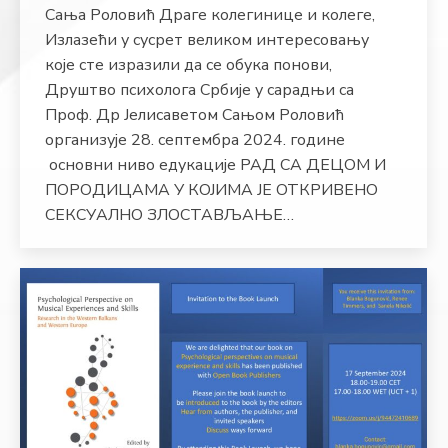
Сања Роловић Драге колегинице и колеге,
Излазећи у сусрет великом интересовању
које сте изразили да се обука понови,
Друштво психолога Србије у сарадњи са
Проф. Др Јелисаветом Сањом Роловић
организује 28. септембра 2024. године
основни ниво едукације РАД СА ДЕЦОМ И
ПОРОДИЦАМА У КОЈИМА ЈЕ ОТКРИВЕНО
СЕКСУАЛНО ЗЛОСТАВЉАЊЕ…