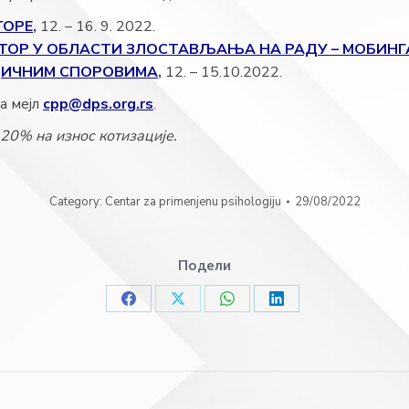
ТОРЕ
,
12. – 16. 9. 2022.
ИЈАТОР У ОБЛАСТИ ЗЛОСТАВЉАЊА НА РАДУ – МОБИНГ
РОДИЧНИМ СПОРОВИМА
,
12. – 15.10.2022.
а мејл
cpp@dps.org.rs
.
20% на износ котизације.
Category:
Centar za primenjenu psihologiju
29/08/2022
Подели
Share
Share
Share
Share
on
on
on
on
Facebook
X
WhatsApp
LinkedIn