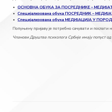
ОСНОВНА ОБУКА ЗА ПОСРЕДНИКЕ – МЕДИЈА
Специјализована обука ПОСРЕДНИК – МЕД
Специјализована обука МЕДИЈАЦИЈА У ПО
Попуњену пријаву је потребно сачувати и послати н
Чланови Друштва психолога Србије имају попуст од 
Post