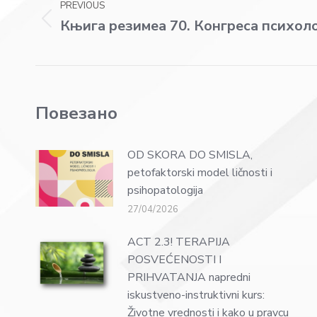
PREVIOUS
navigation
Књига резимеа 70. Конгреса психоло
Previous
post:
Повезано
OD SKORA DO SMISLA,
petofaktorski model ličnosti i
psihopatologija
27/04/2026
ACT 2.3! TERAPIJA
POSVEĆENOSTI I
PRIHVATANJA napredni
iskustveno-instruktivni kurs:
Životne vrednosti i kako u pravcu