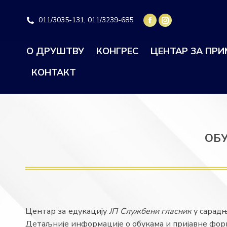
011/3035-131, 011/3239-685
О ДРУШТВУ
КОНГРЕС
ЦЕНТАР ЗА ПР
КОНТАКТ
ОБУ
Центар за едукацију
ЈП
Службени гласник
у сарадњ
Детаљније информације о обукама и пријавне фор