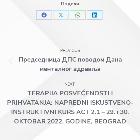
Подели
Share
Share
Share
Share
on
on
on
on
Facebook
X
WhatsApp
LinkedIn
Post
PREVIOUS
navigation
Председница ДПС поводом Дана
Previous
менталног здравља
post:
NEXT
TERAPIJA POSVEĆENOSTI I
PRIHVATANJA: NAPREDNI ISKUSTVENO-
Next
INSTRUKTIVNI KURS ACT 2.1 – 29. i 30.
post:
OKTOBAR 2022. GODINE, BEOGRAD